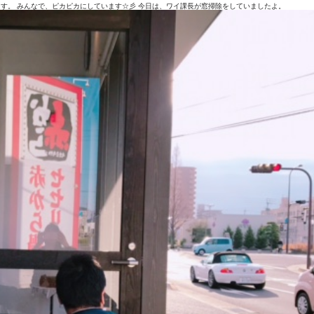
ります。 みんなで、ピカピカにしています☆彡 今日は、ワイ課長が窓掃除をしていましたよ。