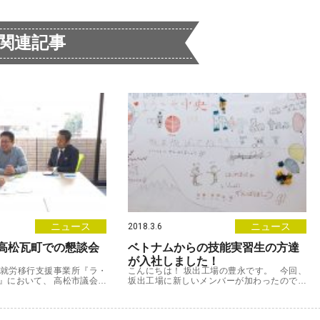
関連記事
ニュース
ニュース
2018.3.6
高松瓦町での懇談会
ベトナムからの技能実習生の方達
が入社しました！
日に就労移行支援事業所『ラ・
こんにちは！ 坂出工場の豊永です。 今回、
』において、 高松市議会議
坂出工場に新しいメンバーが加わったのでご
一般社団法人社会福祉支援
紹介します！ ベトナ