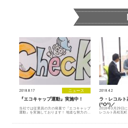
ニュース
2018.8.17
2018.4.2
『エコキャップ運動』実施中！
ラ・レコルト
(^O^)／
当社では従業員の方の発案で『エコキャップ
2018年3月29
運動』を実施しております！ 地道な努力の結
レコルト高松瓦町
果… 現在、累計個数と
員の春田先生と、
研究機