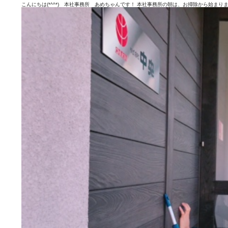
こんにちは(*^^*) 本社事務所 あめちゃんです！ 本社事務所の朝は、お掃除から始ま