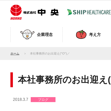
企業理念
考え方
ホーム
本社事務所のお出迎え(^O^)／
本社事務所のお出迎え(^
2018.3.7
ブログ