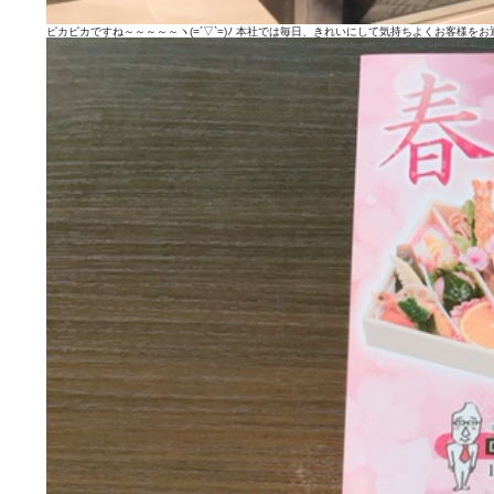
ピカピカですね～～～～～ヽ(=´▽`=)ﾉ 本社では毎日、きれいにして気持ちよくお客様を