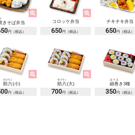
や
コロッケ弁当
チキチキ弁当
焼
きそば弁当
650
650
650
ほそま
すけろく
すけろく
細巻
き3種
助六
(小)
助六
(大)
500
700
350