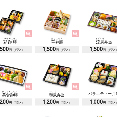
はなごぜん
いろどりごぜん
すずかぜ
華御膳
彩御膳
涼風
弁当
,500
1,500
1,500
びしょくごぜん
わふう
バラエティー弁
美食御膳
和風
弁当
,200
1,200
1,000