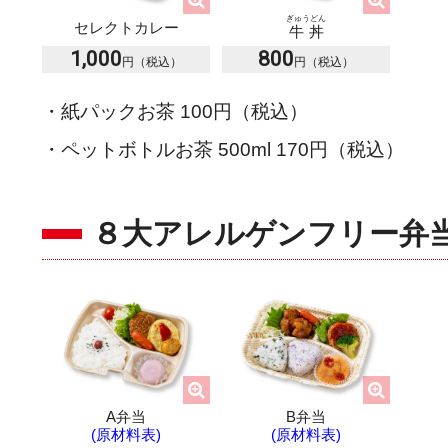
ぎゅうどん
セレクトカレー
牛丼
1,000
800
・紙パックお茶 100円（税込）
・ペットボトルお茶 500ml 170円（税込）
８大アレルゲンフリー弁
A弁当
B弁当
(原材料表)
(原材料表)