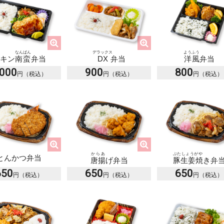
デラックス
なんばん
ようふう
DX
弁当
キン
南蛮
弁当
洋風
弁当
,000
900
800
からあ
ぶたしょうがや
とんかつ弁当
唐揚
げ弁当
豚生姜焼
き弁
650
650
650