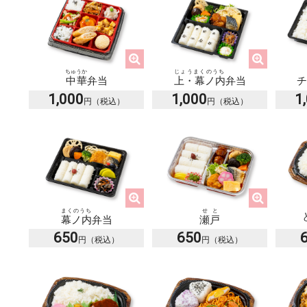
ちゅうか
じょうまくのうち
中華
弁当
上・幕ノ内
弁当
チ
1,000
1,000
1
まくのうち
せと
幕ノ内
弁当
瀬戸
650
650