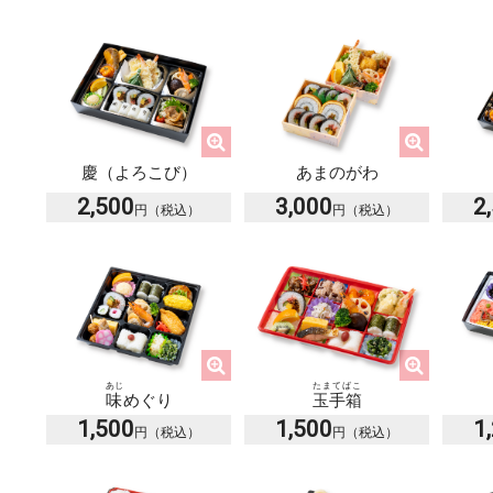
慶（よろこび）
あまのがわ
2,500
3,000
2
あじ
たまてばこ
味
めぐり
玉手箱
1,500
1,500
1