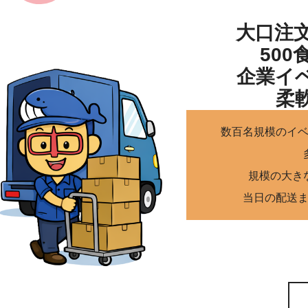
大口注
50
企業イ
柔
数百名規模のイ
規模の大き
当日の配送