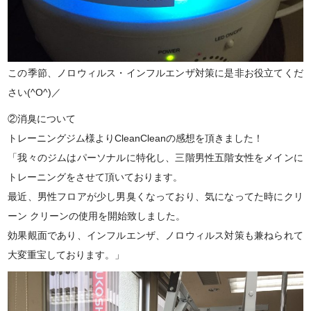
この季節、ノロウィルス・インフルエンザ対策に是非お役立てくだ
さい(
^O^
)／
②消臭について
トレーニングジム様より
CleanClean
の感想を頂きました！
「我々のジムはパーソナルに特化し、三階男性五階女性をメインに
トレーニングをさせて頂いております。
最近、男性フロアが少し男臭くなっており、気になってた時にクリ
ーン クリーンの使用を開始致しました。
効果覿面であり、インフルエンザ、ノロウィルス対策も兼ねられて
大変重宝しております。」