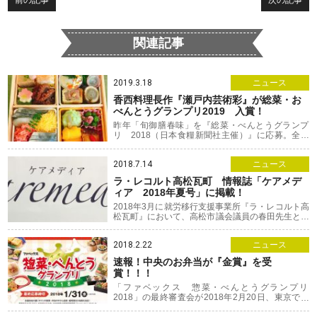
前の記事
次の記事
関連記事
2019.3.18
ニュース
香西料理長作『瀬戸内芸術彩』が総菜・お
べんとうグランプリ2019 入賞！
昨年「旬御膳春味」を『総菜・べんとうグランプ
リ 2018（日本食糧新聞社主催）』に応募。全国
のお弁当1182点の中から、地方食材・調理法部門
2018.7.14
ニュース
ラ・レコルト高松瓦町 情報誌「ケアメデ
ィア 2018年夏号」に掲載！
2018年3月に就労移行支援事業所『ラ・レコルト高
松瓦町』において、高松市議会議員の春田先生と、
一般社団法人社会福祉支援研究機構の佐野理事長
2018.2.22
ニュース
速報！中央のお弁当が『金賞』を受
賞！！！
「ファベックス 惣菜・べんとうグランプリ
2018」の最終審査会が2018年2月20日、東京で開
催されました。 全国