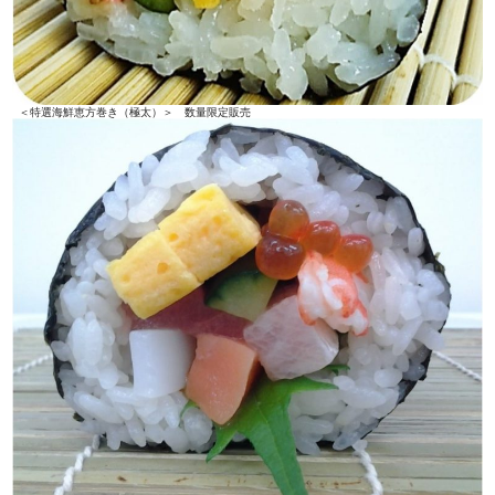
＜特選海鮮恵方巻き（極太）＞ 数量限定販売