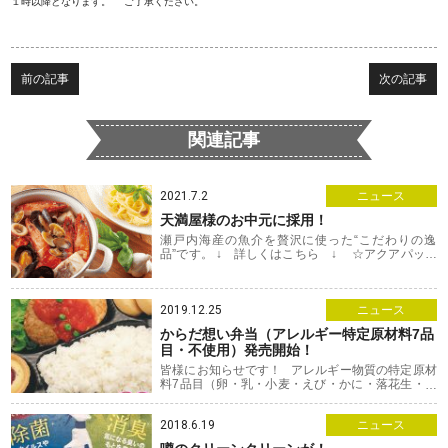
１時以降となります。
ご了承ください。
前の記事
次の記事
関連記事
2021.7.2
ニュース
天満屋様のお中元に採用！
瀬戸内海産の魚介を贅沢に使った“こだわりの逸
品”です。 ↓ 詳しくはこちら ↓ ☆アクアパッツ
ァ☆ 「鯛がおいしかった」 「思った
2019.12.25
ニュース
からだ想い弁当（アレルギー特定原材料7品
目・不使用）発売開始！
皆様にお知らせです！ アレルギー物質の特定原材
料7品目（卵・乳・小麦・えび・かに・落花生・そ
ば）を使わない「からだ
2018.6.19
ニュース