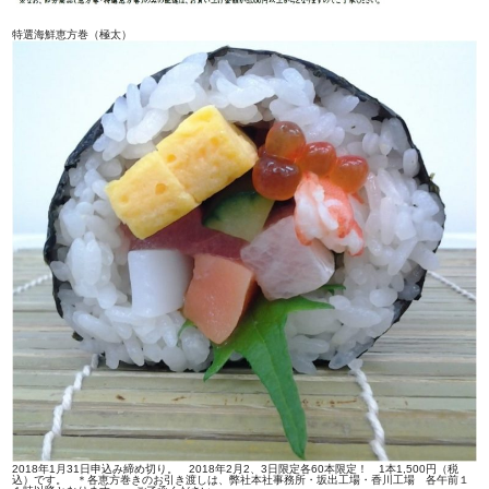
特選海鮮恵方巻（極太）
2018年1月31日申込み締め切り。 2018年2月2、3日限定各60本限定！ 1本1,500円（税
込）です。
＊各恵方巻きのお引き渡しは、弊社本社事務所・坂出工場・香川工場 各午前１