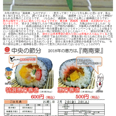
今年の恵方は「南南東」なのですが・・・恵方って何！？という方も多いと思います。私も
良く知りませんでした。 調べてみますと、恵方とは、「歳徳神（としとくじん」という神様が
おられる方角のことだそうです。 （ちなみに「歳徳神」はとても美しい姫神様だそうです）
恵方は毎年ランダムに変わっているようですが、東北東・西南西・南南東・北北西の4つしか
ないそうです。
皆さまご存知でしたか？私は初めて知りました。 方角は分かりましたが、な
ぜ太巻き！？・・・由来は諸説ありますが、江戸時代の後期に、
大阪商人の海苔屋さんが巻き
寿司の丸かぶりをすることでその年一年の幸運を願う
というキャンペーンを したことが始まり
という説が有力だそうです。なんか一気に現実的になりましたねー＾＾； 節分の行事と言え
ば、全国的に有名なのは豆まき。
節分とは本来季節の変わり目には邪鬼が入り込んでくる
と信
じられていたことから、「立春」の前日 である2月3日に、邪鬼を追い払うために豆をまいて厄
除けをしたのがその始まりとされています。 節分のルーツは恵方巻きから遡ること1000年以
上！
なんと平安時代からと言われています。
節分と恵方巻きは歴史が全然違うのですね。 今
年の節分は美しい姫神様を思い浮かべて恵方に向かわれてはいかがでしょうか(^O^)