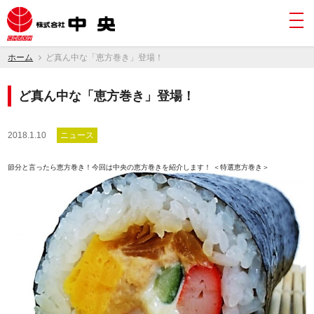
togg
navi
ホーム
ど真ん中な「恵方巻き」登場！
ど真ん中な「恵方巻き」登場！
2018.1.10
ニュース
節分と言ったら恵方巻き！今回は中央の恵方巻きを紹介します！
＜特選恵方巻き＞